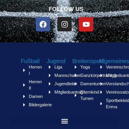
FOLLOW US
Fußball
Jugend
Breitensport
Allgemeines
Herren
Liga
Yoga
Verreinschr
I
Mannschaften
Ganzkörpertraining
Mitgliedsant
Herren
Jugendleiter
Damenturnen
Vorstandsch
II
Mitgliedsantrag
Elternkind
Vereinssatz
Damen
Turnen
Sportbeklei
Bildergalerie
Erima