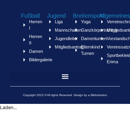
Fußball
Jugend
Breitensport
Allgemeines
Herren
Liga
Yoga
Verreinschr
I
Mannschaften
Ganzkörpertraining
Mitgliedsant
Herren
Jugendleiter
Damenturnen
Vorstandsch
II
Mitgliedsantrag
Elternkind
Vereinssatz
Damen
Turnen
Sportbeklei
Bildergalerie
Erima
Copyright 2023 © All rights Reserved. Design by a.Websolution
Laden...