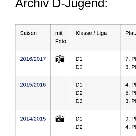
Archiv D-Jugend:
Saison
mit
Klasse / Liga
Plat
Foto
2016/2017
D1
7. P
D2
8. P
2015/2016
D1
4. P
D2
5. P
D3
3. P
2014/2015
D1
9. P
D2
4. P