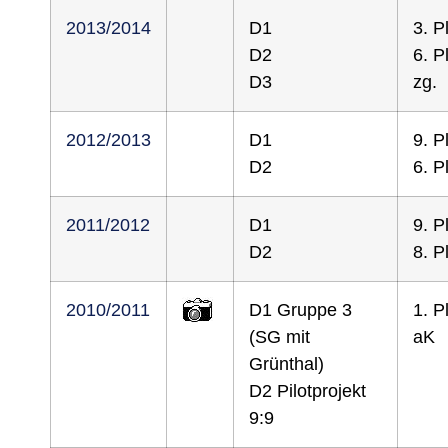
2013/2014
D1
3. P
D2
6. P
D3
zg.
2012/2013
D1
9. P
D2
6. P
2011/2012
D1
9. P
D2
8. P
2010/2011
D1 Gruppe 3
1. P
(SG mit
aK
Grünthal)
D2 Pilotprojekt
9:9