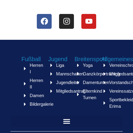
FOLLOW US
Fußball
Jugend
Breitensport
Allgemeines
Herren
Liga
Yoga
Verreinschr
I
Mannschaften
Ganzkörpertraining
Mitgliedsant
Herren
Jugendleiter
Damenturnen
Vorstandsch
II
Mitgliedsantrag
Elternkind
Vereinssatz
Damen
Turnen
Sportbeklei
Bildergalerie
Erima