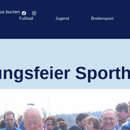
bus buchen
Fußball
Jugend
Breitensport
ngsfeier Sport