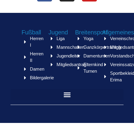
Fußball
Jugend
Breitensport
Allgemeines
Herren
Liga
Yoga
Verreinschr
I
Mannschaften
Ganzkörpertraining
Mitgliedsant
Herren
Jugendleiter
Damenturnen
Vorstandsch
II
Mitgliedsantrag
Elternkind
Vereinssatz
Damen
Turnen
Sportbeklei
Bildergalerie
Erima