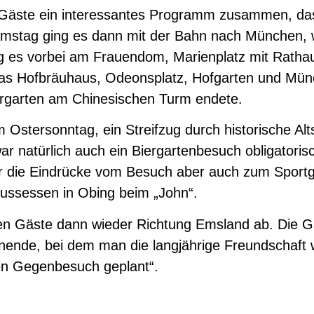
ie Gäste ein interessantes Programm zusammen, da
mstag ging es dann mit der Bahn nach München, w
g es vorbei am Frauendom, Marienplatz mit Ratha
das Hofbräuhaus, Odeonsplatz, Hofgarten und Mün
rgarten am Chinesischen Turm endete.
 Ostersonntag, ein Streifzug durch historische Al
 natürlich auch ein Biergartenbesuch obligatorisc
er die Eindrücke vom Besuch aber auch zum Sportg
ussessen in Obing beim „John“.
en Gäste dann wieder Richtung Emsland ab. Die G
nende, bei dem man die langjährige Freundschaft w
en Gegenbesuch geplant“.