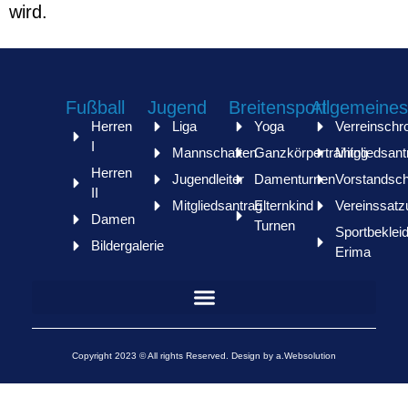
wird.
Fußball
Jugend
Breitensport
Allgemeines
Herren
Liga
Yoga
Verreinschr
I
Mannschaften
Ganzkörpertraining
Mitgliedsant
Herren
Jugendleiter
Damenturnen
Vorstandsch
II
Mitgliedsantrag
Elternkind
Vereinssatz
Damen
Turnen
Sportbeklei
Bildergalerie
Erima
Copyright 2023 © All rights Reserved. Design by a.Websolution