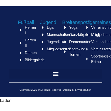
Fußball
Jugend
Breitensport
Allgemeines
Herren
Liga
Yoga
Verreinschr
I
Mannschaften
Ganzkörpertraining
Mitgliedsant
Herren
Jugendleiter
Damenturnen
Vorstandsch
II
Mitgliedsantrag
Elternkind
Vereinssatz
Damen
Turnen
Sportbeklei
Bildergalerie
Erima
Copyright 2023 © All rights Reserved. Design by a.Websolution
Laden...