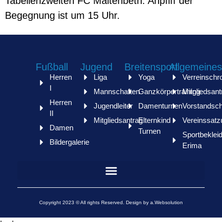
Tabellenzweiten FC Maitenbeth. Anpfiff der
Begegnung ist um 15 Uhr.
Fußball
Jugend
Breitensport
Allgemeines
Herren
Liga
Yoga
Verreinschr
I
Mannschaften
Ganzkörpertraining
Mitgliedsant
Herren
Jugendleiter
Damenturnen
Vorstandsch
II
Mitgliedsantrag
Elternkind
Vereinssatz
Damen
Turnen
Sportbeklei
Bildergalerie
Erima
Copyright 2023 © All rights Reserved. Design by a.Websolution