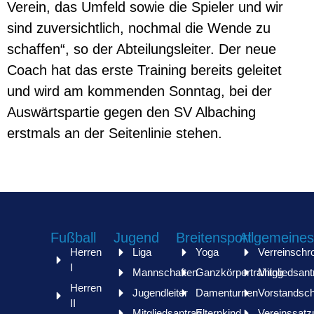
Verein, das Umfeld sowie die Spieler und wir
sind zuversichtlich, nochmal die Wende zu
schaffen“, so der Abteilungsleiter. Der neue
Coach hat das erste Training bereits geleitet
und wird am kommenden Sonntag, bei der
Auswärtspartie gegen den SV Albaching
erstmals an der Seitenlinie stehen.
Fußball
Jugend
Breitensport
Allgemeines
Herren
Liga
Yoga
Verreinschr
I
Mannschaften
Ganzkörpertraining
Mitgliedsant
Herren
Jugendleiter
Damenturnen
Vorstandsch
II
Mitgliedsantrag
Elternkind
Vereinssatz