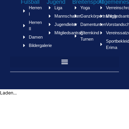
Fußball
Jugend
Breitensport
Allgemeines
Herren
Liga
Yoga
Verreinschr
I
Mannschaften
Ganzkörpertraining
Mitgliedsant
Herren
Jugendleiter
Damenturnen
Vorstandsch
II
Mitgliedsantrag
Elternkind
Vereinssatz
Damen
Turnen
Sportbeklei
Bildergalerie
Erima
Laden...