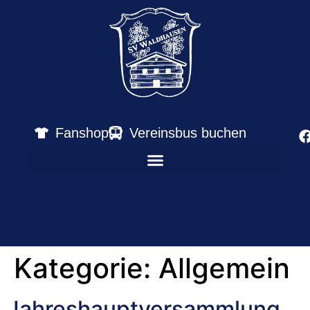
Fanshop
Vereinsbus buchen
Kategorie:
Allgemein
Jahreshauptversammlung